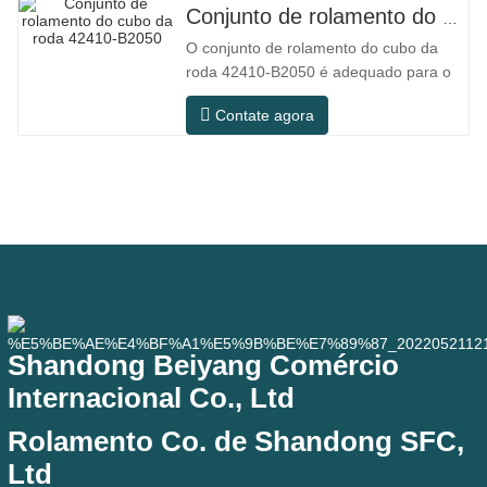
cenários de uso prático, como
Conjunto de rolamento do cubo da roda 42410-B2050
equipamentos de automação,
O conjunto de rolamento do cubo da
máquinas-ferramenta de precisão,
roda 42410-B2050 é adequado para o
equipamentos externos, oficinas
mercado de manutenção e substituição
Contate agora
de peças automotivas, atendendo aos
requisitos de uso para deslocamentos
diários, viagens de longa distância e
condições de estradas urbanas. SFC N.º
NÚMERO OEM. NÃO.Outros. Aplicação
Shandong Beiyang Comércio
Internacional Co., Ltd
Rolamento Co. de Shandong SFC,
Ltd