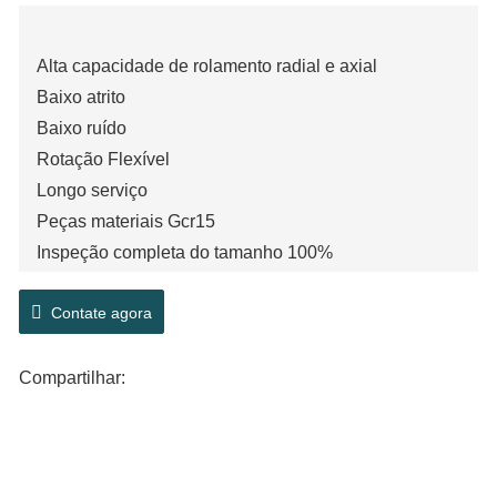
Alta capacidade de rolamento radial e axial
Baixo atrito
Baixo ruído
Rotação Flexível
Longo serviço
Peças materiais Gcr15
Inspeção completa do tamanho 100%
Componentes destacáveis ​​e intercambiáveis
Contate agora
P0,P6,P5
Compartilhar: