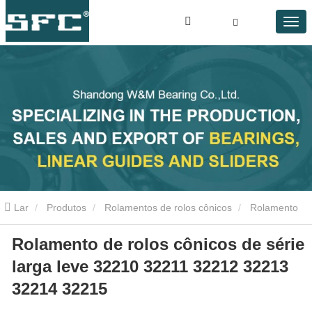
Lar
Produtos
Rolamentos de rolos cônicos
Rolamento
Rolamento de rolos cônicos de série
de rolos cônicos de série larga leve 32210 32211 32212 32213
larga leve 32210 32211 32212 32213
32214 32215
32214 32215