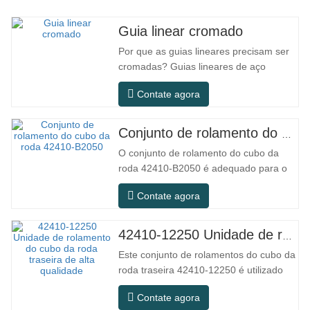
Guia linear cromado
Por que as guias lineares precisam ser
cromadas? Guias lineares de aço
comum podem atender às necessidades
Contate agora
básicas de operação em ambientes
secos internos convencionais, mas em
cenários de uso prático, como
Conjunto de rolamento do cubo da roda 42410-B2050
equipamentos de automação,
O conjunto de rolamento do cubo da
máquinas-ferramenta de precisão,
roda 42410-B2050 é adequado para o
equipamentos externos, oficinas…
mercado de manutenção e substituição
Contate agora
de peças automotivas, atendendo aos
requisitos de uso para deslocamentos
diários, viagens de longa distância e
42410-12250 Unidade de rolamento do cubo da roda traseira de alta qualidade
condições de estradas urbanas. SFC N.º
Este conjunto de rolamentos do cubo da
NÚMERO OEM. NÃO.Outros.
roda traseira 42410-12250 é utilizado
Aplicação…
principalmente no sistema de eixo
Contate agora
traseiro dos modelos japoneses e