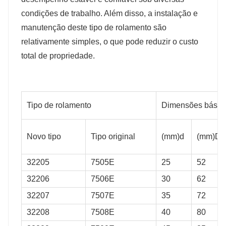
condições de trabalho. Além disso, a instalação e
manutenção deste tipo de rolamento são
relativamente simples, o que pode reduzir o custo
total de propriedade.
Tipo de rolamento
Dimensões básic
Novo tipo
Tipo original
(mm)d
(mm)D
32205
7505E
25
52
32206
7506E
30
62
32207
7507E
35
72
32208
7508E
40
80