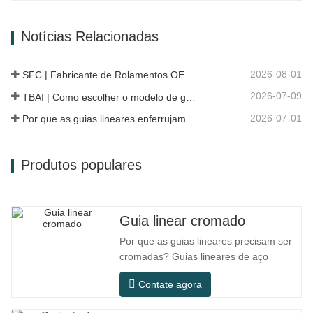
pertence a um design de cubo integrado
que incorpora rolamentos, flanges e
Notícias Relacionadas
estruturas de instalação. Comparado
com a estrutura dividida tradicional, a…
2026-08-01
SFC | Fabricante de Rolamentos OEM vs Empresa Comercial
2026-07-09
TBAI | Como escolher o modelo de guia linear adequado?
2026-07-01
Por que as guias lineares enferrujam? Causas, medidas preventivas e recomendações de manutenção
Produtos populares
Guia linear cromado
Por que as guias lineares precisam ser
cromadas? Guias lineares de aço
comum podem atender às necessidades
Contate agora
básicas de operação em ambientes
secos internos convencionais, mas em